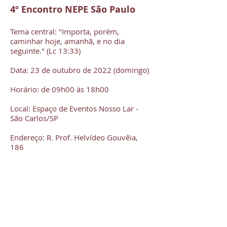
4º Encontro NEPE São Paulo
Tema central: "Importa, porém,
caminhar hoje, amanhã, e no dia
seguinte." (Lc 13:33)
Data: 23 de outubro de 2022 (domingo)
Horário: de 09h00 às 18h00
Local: Espaço de Eventos Nosso Lar -
São Carlos/SP
Endereço: R. Prof. Helvídeo Gouvêia,
186
Programação:
09h00-09h40 - Abertura e momento
artístico
09h40-10h30 - Palestra: Flavia
Contartesi
10h30-12h00 - Mesa-redonda: "O
Evangelho e o futuro"